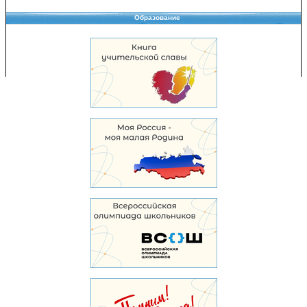
Образование
Copyright © 2008-2026 Управление образования
Перепечатка и использование материалов возможны только с разрешения
Управления образования.
103,969,668 уникальных посетителей