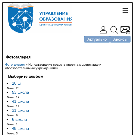
Актуально
Анонсы
Фотогалерея
Фотогалерея
» Использование средств проекта модернизации
образовательными учреждениями
Выберите альбом
20 ш
Фото: 23
53 школа
Фото: 12
41 школа
Фото: 11
31 школа
Фото: 6
6 школа
Фото: 1
49 школа
Фото: 3