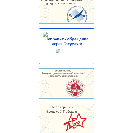
Направить обращение
через Госуслуги