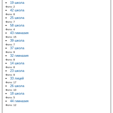
19 школа
Фото: 2
42 школа
Фото: 8
25 школа
Фото: 7
58 школа
Фото: 4
43 гимназия
Фото: 15
39 школа
Фото: 7
37 школа
Фото: 9
32 гимназия
Фото: 8
14 школа
Фото: 8
23 школа
Фото: 9
33 лицей
Фото: 17
26 школа
Фото: 10
18 школа
Фото: 5
44 гимназия
Фото: 12