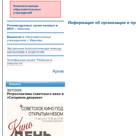
Комплектование
образовательных
учреждений
Информация об организации и п
Рекомендуемые сроки каникул в
МОУ
г. Иванова
Вакансии
в образовательных
учреждениях г. Иванова
Экстренная психологическая помощь
школьникам и родителям
Телефонная линия "Ребенок в
опасности"
Архив
Анонсы
30/7/2026
Ретроспектива советского кино в
«Ситцевом дворике»