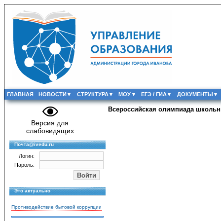
ГЛАВНАЯ
НОВОСТИ
СТРУКТУРА
МОУ
ЕГЭ / ГИА
ДОКУМЕНТЫ
Всероссийская олимпиада школьн
Версия для
слабовидящих
Почта@ivedu.ru
Логин:
Пароль:
Это актуально
Противодействие бытовой коррупции