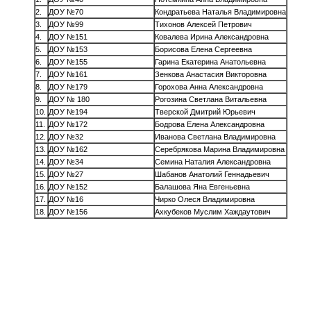
2.
ДОУ №70
Кондратьева Наталья Владимировна
3.
ДОУ №99
Тихонов Алексей Петрович
4.
ДОУ №151
Ковалева Ирина Александровна
5.
ДОУ №153
Борисова Елена Сергеевна
6.
ДОУ №155
Гарина Екатерина Анатольевна
7.
ДОУ №161
Зенкова Анастасия Викторовна
8.
ДОУ №179
Горохова Анна Александровна
9.
ДОУ № 180
Рогозина Светлана Витальевна
10.
ДОУ №194
Тверской Дмитрий Юрьевич
11.
ДОУ №172
Бодрова Елена Александровна
12.
ДОУ №32
Иванова Светлана Владимировна
13.
ДОУ №162
Серебрякова Марина Владимировна
14.
ДОУ №34
Семина Наталия Александровна
15.
ДОУ №27
Шабанов Анатолий Геннадьевич
16.
ДОУ №152
Балашова Яна Евгеньевна
17.
ДОУ №16
Чирко Олеся Владимировна
18.
ДОУ №156
Ахкубеков Муслим Хаждаутович