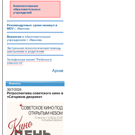
Комплектование
образовательных
учреждений
Рекомендуемые сроки каникул в
МОУ
г. Иванова
Вакансии
в образовательных
учреждениях г. Иванова
Экстренная психологическая помощь
школьникам и родителям
Телефонная линия "Ребенок в
опасности"
Архив
Анонсы
30/7/2026
Ретроспектива советского кино в
«Ситцевом дворике»