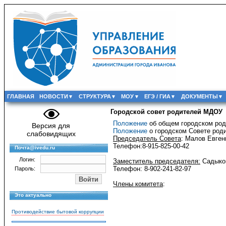
ГЛАВНАЯ
НОВОСТИ
СТРУКТУРА
МОУ
ЕГЭ / ГИА
ДОКУМЕНТЫ
Городской совет родителей МДОУ
Положение
об общем городском род
Версия для
Положение
о городском Совете род
слабовидящих
Председатель Совета
: Малов Евген
Телефон:8-915-825-00-42
Почта@ivedu.ru
Логин:
Заместитель председателя:
Садыко
Телефон: 8-902-241-82-97
Пароль:
Члены комитета
:
Это актуально
Противодействие бытовой коррупции