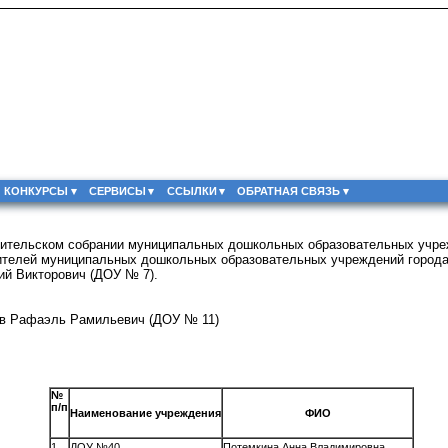
КОНКУРСЫ
СЕРВИСЫ
ССЫЛКИ
ОБРАТНАЯ СВЯЗЬ
ительском собрании муниципальных дошкольных образовательных учре
ителей муниципальных дошкольных образовательных учреждений города
ий Викторович (ДОУ № 7).
в Рафаэль Рамильевич (ДОУ № 11)
№
п/п
Наименование учреждения
ФИО
1.
ДОУ №40
Потемкина Анна Владимировна