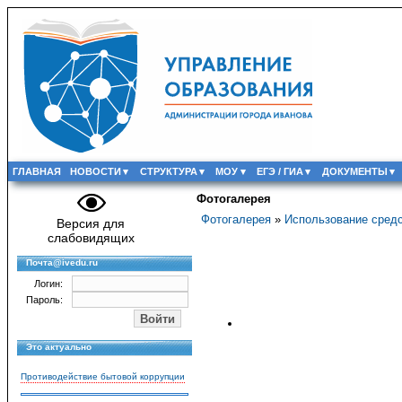
ГЛАВНАЯ
НОВОСТИ
СТРУКТУРА
МОУ
ЕГЭ / ГИА
ДОКУМЕНТЫ
Фотогалерея
Фотогалерея
»
Использование сред
Версия для
слабовидящих
Почта@ivedu.ru
Логин:
Пароль:
Это актуально
Противодействие бытовой коррупции