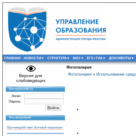
ГЛАВНАЯ
НОВОСТИ
СТРУКТУРА
МОУ
ЕГЭ / ГИА
ДОКУМЕНТЫ
Фотогалерея
Фотогалерея
»
Использование сред
Версия для
слабовидящих
Почта@ivedu.ru
Логин:
Пароль:
Это актуально
Противодействие бытовой коррупции