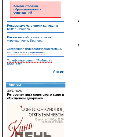
Комплектование
образовательных
учреждений
Рекомендуемые сроки каникул в
МОУ
г. Иванова
Вакансии
в образовательных
учреждениях г. Иванова
Экстренная психологическая помощь
школьникам и родителям
Телефонная линия "Ребенок в
опасности"
Архив
Анонсы
30/7/2026
Ретроспектива советского кино в
«Ситцевом дворике»