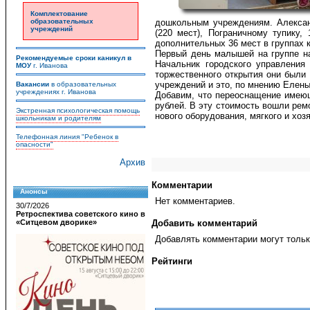
Комплектование
образовательных
дошкольным учреждениям. Александ
учреждений
(220 мест), Пограничному тупику,
дополнительных 36 мест в группах 
Первый день малышей на группе на
Рекомендуемые сроки каникул в
Начальник городского управлени
МОУ
г. Иванова
торжественного открытия они были
учреждений и это, по мнению Елен
Вакансии
в образовательных
учреждениях г. Иванова
Добавим, что переоснащение имеющ
рублей. В эту стоимость вошли рем
Экстренная психологическая помощь
нового оборудования, мягкого и хоз
школьникам и родителям
Телефонная линия "Ребенок в
опасности"
Архив
Комментарии
Анонсы
Нет комментариев.
30/7/2026
Ретроспектива советского кино в
«Ситцевом дворике»
Добавить комментарий
Добавлять комментарии могут тольк
Рейтинги