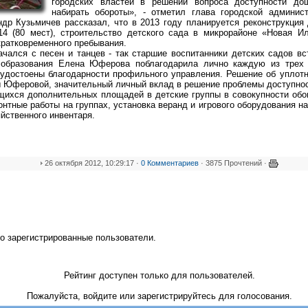
городских властей в решении вопроса доступности дош
набирать обороты», - отметил глава городской админис
р Кузьмичев рассказал, что в 2013 году планируется реконструкция 
 14 (80 мест), строительство детского сада в микрорайоне «Новая Ил
кратковременного пребывания.
чался с песен и танцев - так старшие воспитанники детских садов вс
я образования Елена Юферова поблагодарила лично каждую из трех
 удостоены благодарности профильного управления. Решение об уплот
ы Юферовой, значительный личный вклад в решение проблемы доступнос
ихся дополнительных площадей в детские группы в совокупности обо
онтные работы на группах, установка веранд и игрового оборудования н
яйственного инвентаря.
26 октября 2012, 10:29:17 ·
0 Комментариев
· 3875 Прочтений ·
о зарегистрированные пользователи.
Рейтинг доступен только для пользователей.
Пожалуйста, войдите или зарегистрируйтесь для голосования.