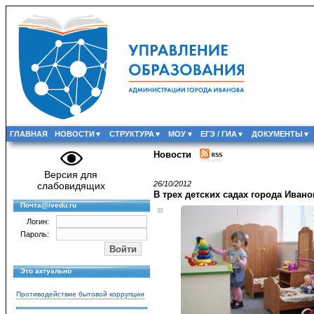
ГЛАВНАЯ
НОВОСТИ
СТРУКТУРА
МОУ
ЕГЭ / ГИА
ДОКУМЕНТЫ
Новости
Версия для
26/10/2012
слабовидящих
В трех детских садах города Ива
Почта@ivedu.ru
Логин:
Пароль:
Это актуально
Противодействие бытовой коррупции