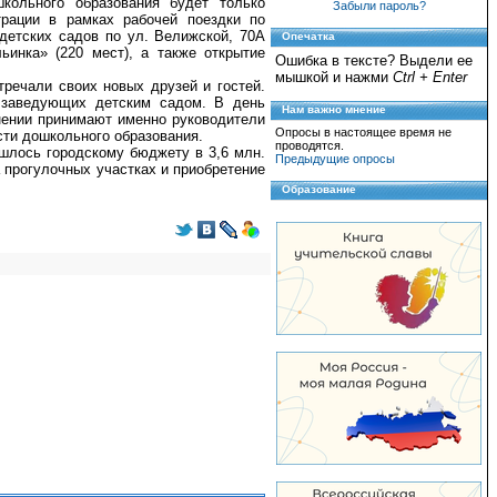
кольного образования будет только
Забыли пароль?
трации в рамках рабочей поездки по
детских садов по ул. Велижской, 70А
Опечатка
ьинка» (220 мест), а также открытие
Ошибка в тексте? Выдели ее
мышкой и нажми
Ctrl + Enter
тречали своих новых друзей и гостей.
 заведующих детским садом. В день
Нам важно мнение
нении принимают именно руководители
Опросы в настоящее время не
ти дошкольного образования.
проводятся.
шлось городскому бюджету в 3,6 млн.
Предыдущие опросы
а прогулочных участках и приобретение
Образование