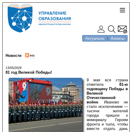
Актуально
Анонсы
Новости
13/05/2026
81 год Великой Победы!
9 мая вся страна
отметила
81-ю
годовщину Победы в
Великой
Отечественной
войне
. Иваново не
стало исключением —
тысячи жителей
города пришли к
мемориалу Героям
фронта и тыла, чтобы
вместе отдать дань