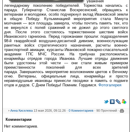
уважения
легендарному поколению победителей.
Торжества начались с
парада. Губернатор Станислав Воскресенский, обращаясь к
ветеранам и молодежи, особо подчеркнул вклад Ивановской земли
в общую Победу. Кульминацией мероприятия стала Минута
молчания — вся площадь замерла, чтобы почтить память тех, кто
не вернулся с полей сражений и не дожил до этого светлого
дня. После этого состоялось торжественное шествие войск
Ивановского гарнизона. Перед горожанами прошли:
подразделения
98-й гвардейской воздушно-десантной дивизии,
военнослужащие
ракетных войск стратегического назначения,
расчеты военно-
транспортной авиации,
курсанты Ивановской пожарно-спасательной
академии ГПС МЧС России.
На трибунах расположились
юнармейцы отрядов города Иванова. Лучшие отряды движения
были удостоены этой чести — они стали живым примером
преемственности поколений для всех зрителей
парада. Завершилось мероприятие возложением цветов к Вечному
огню. Ветераны, официальные лица, юнармейцы и просто
неравнодушные ивановцы принесли гвоздики в память о подвиге
отцов и дедов.
С Днем Победы! Помним. Гордимся.
Фотогалерея
Анна Киселева
13 мая 2026, 09:11:26 ·
0 Комментариев
· 90 Прочтений ·
Комментарии
Нет комментариев.