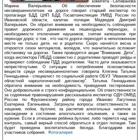
комитета - Селиванова
Марина Валерьевна. Об обеспечении безопасности
несовершеннолетних на дороге говорил старший инспектор по
пропаганде БДД ЦНП БДД Госавтоинспекции УМВД России по
Ивановской области, капитан полиции Медведев Дмитрий
Валерьевич.
Он обратил внимание на необходимость соблюдения
правил дорожного движения на пешеходных переходах, о
необходимости отключения наушников, снятии капюшонов при
переходе дорог, о том , что часто дороги переходят в неположенном
месте не только дети, но и родители. Скоро начнётся весна и
откроется сезон мотоциклов, мопедов, что значительно осложнит
обстановку на дорогах.
Также проводятся акции "Внимание. Дети",
когда инспектора ГИБДД совместно с родителями проводят рейды и
проверяют соблюдение ПДД родителями. Часто дети оказываются
непристёгнутыми.
О ситуации с потреблением психоактивных
веществ среди несовершеннолетних говорила Клягина Татьяна
Геннадьевна - специалист по социальной работе ОБУЗ "Ивановский
областной наркологический диспансер". Татьяна Геннадьевна
обратила внимание на необходимость проведения тестирования.
Оно добровольное и строго конфиденциальное. Об ответственности
за содеянные правонарушения рассказывала инспектор ОДН ОМВД
России по Фрунзенскому району города Иваново Лагуткина
Екатерина Евгеньевна.
Затронули вопросы ответственности за
хищение, побои, буллинг, за распитие алкогольных напитков и
нахождении в состоянии алкогольного опьянения, а также за
курение.
Если в отношении ребёнка буллинг, либо теряется над ним
контроль, самый верный способ обратиться в отдел полиции. Там
будет проведена воспитательная беседа. Благодарим всех
участников собрания.
Фотогалерея