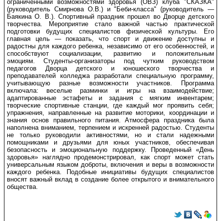
ограниченными возможностями здоровья (ОВЗ) клуба "СКАЗКА"
(руководитель Смирнова О.В.) и "Беби-класса" (руководитель —
Баякина О. В.).
Спортивный праздник прошел во Дворце детского
творчества.
Мероприятие стало важной частью практической
подготовки будущих специалистов физической культуры. Его
главная цель — показать, что спорт и движение доступны и
радостны для каждого ребенка, независимо от его особенностей, и
способствуют социализации, развитию и положительным
эмоциям.
Студенты-организаторы под чутким руководством
педагогов Дворца детского и юношеского творчества и
преподавателей колледжа разработали специальную программу,
учитывающую разные возможности участников.
Программа
включала: в
еселые разминки и игры на взаимодействие;
а
даптированные эстафеты и задания с мягким инвентарем;
т
ворческие спортивные станции, где каждый мог проявить себя;
у
пражнения, направленные на развитие моторики, координации и
знания основ правильного питания.
Атмосфера праздника была
наполнена вниманием, терпением и искренней радостью. Студенты
не только руководили активностями, но и стали надежными
помощниками и друзьями для юных участников, обеспечивая
безопасность и эмоциональную поддержку.
Проведенный «День
здоровья» наглядно продемонстрировал, как спорт может стать
универсальным языком доброты, включения и веры в возможности
каждого ребенка. Подобные инициативы будущих специалистов
вносят важный вклад в создание более открытого и внимательного
общества.