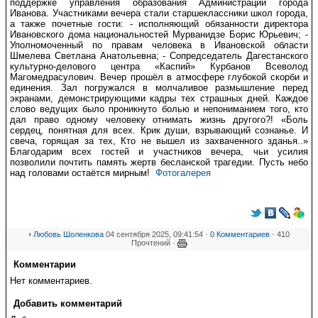
поддержке управления образования Администрации города
Иванова.
Участниками вечера стали старшеклассники школ города,
а также почетные гости: - исполняющий обязанности директора
Ивановского дома национальностей Мурванидзе Борис Юрьевич;
-
Уполномоченный по правам человека в Ивановской области
Шмелева Светлана Анатольевна;
- Сопредседатель Дагестанского
культурно-делового центра «Каспий» Курбанов Всеволод
Магомедрасулович.
Вечер прошёл в атмосфере глубокой скорби и
единения. Зал погружался в молчаливое размышление перед
экранами, демонстрирующими кадры тех страшных дней. Каждое
слово ведущих было проникнуто болью и непониманием того, кто
дал право одному человеку отнимать жизнь другого?! «Боль
сердец, понятная для всех.
Крик души, взрывающий сознанье.
И
свеча, горящая за тех,
Кто не вышел из захваченного зданья..»
Б
лагодарим всех гостей и участников вечера, чьи усилия
позволили почтить память жертв бесланской трагедии. Пусть небо
над головами остаётся мирным!
Фотогалерея
Любовь Шоленкова
04 сентября 2025, 09:41:54 ·
0 Комментариев
· 410
Прочтений ·
Комментарии
Нет комментариев.
Добавить комментарий