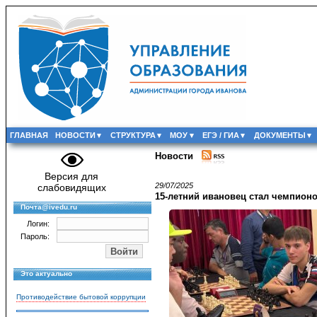
ГЛАВНАЯ
НОВОСТИ
СТРУКТУРА
МОУ
ЕГЭ / ГИА
ДОКУМЕНТЫ
Новости
Версия для
29/07/2025
слабовидящих
15-летний ивановец стал чемпио
Почта@ivedu.ru
Логин:
Пароль:
Это актуально
Противодействие бытовой коррупции