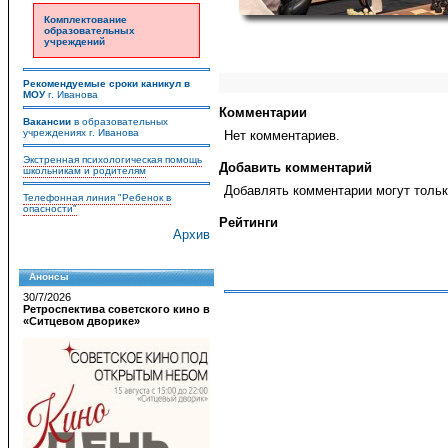
Комплектование
образовательных
учреждений
Рекомендуемые сроки каникул в
МОУ
г. Иванова
Комментарии
Вакансии
в образовательных
учреждениях г. Иванова
Нет комментариев.
Экстренная психологическая помощь
Добавить комментарий
школьникам и родителям
Добавлять комментарии могут тольк
Телефонная линия "Ребенок в
опасности"
Рейтинги
Архив
Анонсы
30/7/2026
Ретроспектива советского кино в
«Ситцевом дворике»