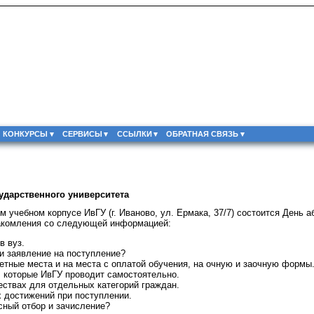
КОНКУРСЫ
СЕРВИСЫ
ССЫЛКИ
ОБРАТНАЯ СВЯЗЬ
ударственного университета
ном учебном корпусе ИвГУ (г. Иваново, ул. Ермака, 37/7) состоится День
накомления со следующей информацией:
в вуз.
 и заявление на поступление?
тные места и на места с оплатой обучения, на очную и заочную формы
 которые ИвГУ проводит самостоятельно.
ствах для отдельных категорий граждан.
 достижений при поступлении.
сный отбор и зачисление?