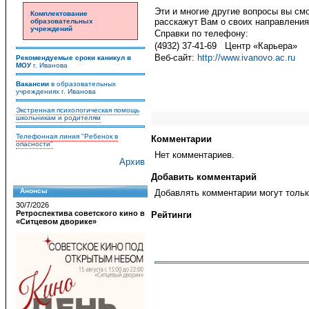
Эти и многие другие вопросы вы см
Комплектование
расскажут Вам о своих направления
образовательных
учреждений
Справки по телефону:
(4932) 37-41-69 Центр «Карьера»
Веб-сайт:
http://www.ivanovo.ac.ru
Рекомендуемые сроки каникул в
МОУ
г. Иванова
Вакансии
в образовательных
учреждениях г. Иванова
Экстренная психологическая помощь
школьникам и родителям
Телефонная линия "Ребенок в
Комментарии
опасности"
Нет комментариев.
Архив
Добавить комментарий
Анонсы
Добавлять комментарии могут тольк
30/7/2026
Ретроспектива советского кино в
Рейтинги
«Ситцевом дворике»