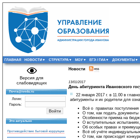
ГЛАВНАЯ
НОВОСТИ
СТРУКТУРА
МОУ
ЕГЭ / ГИА
ДОКУМЕНТЫ
Новости
Версия для
13/01/2017
слабовидящих
День абитуриента Ивановского гос
Почта@ivedu.ru
22 января 2017 г. в 11.00 в глав
Логин:
абитуриенты и их родители для оз
Пароль:
Всё о правилах поступления 
О том, как подать документы
Особенности приема на бюдже
Это актуально
О вступительных испытаниях,
Об особых правах и преимуще
Всё об учёте индивидуальных
Противодействие бытовой коррупции
О том, как происходит конкур