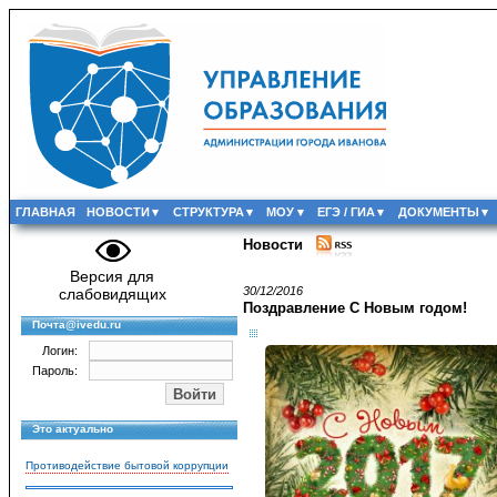
ГЛАВНАЯ
НОВОСТИ
СТРУКТУРА
МОУ
ЕГЭ / ГИА
ДОКУМЕНТЫ
Новости
Версия для
30/12/2016
слабовидящих
Поздравление С Новым годом!
Почта@ivedu.ru
Логин:
Пароль:
Это актуально
Противодействие бытовой коррупции