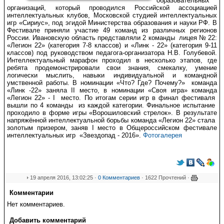
образовательных
организаций, который проводился Российской ассоциацией
интеллектуальных клубов, Московской студией интеллектуальных
игр «Сириус», под эгидой Министерства образования и науки РФ. В
Фестивале приняли участие 49 команд из различных регионов
России. Ивановскую область представляли 2 команды лицея № 22:
«Легион 22» (категория 7-8 классов) и «Линк - 22» (категория 9-11
классов) под руководством педагога-организатора Н.В. Голубевой.
Интеллектуальный марафон проходил в несколько этапов, где
ребята продемонстрировали свои знания, смекалку, умение
логически мыслить, навыки индивидуальной и командной
умственной работы. В номинации «Что? Где? Почему?» команда
«Линк -22» заняла II место, в номинации «Своя игра» команда
«Легион 22» - I место. По итогам серии игр в финал фестиваля
вышли по 4 команды из каждой категории. Финальное испытание
проходило в форме игры «Ворошиловский стрелок». В результате
напряжённой интеллектуальной борьбы команда «Легион 22» стала
золотым призером, заняв I место в Общероссийском фестивале
интеллектуальных игр «Звездопад - 2016».
Фотогалерея
19 апреля 2016, 13:02:25 ·
0 Комментариев
· 1622 Прочтений ·
Комментарии
Нет комментариев.
Добавить комментарий