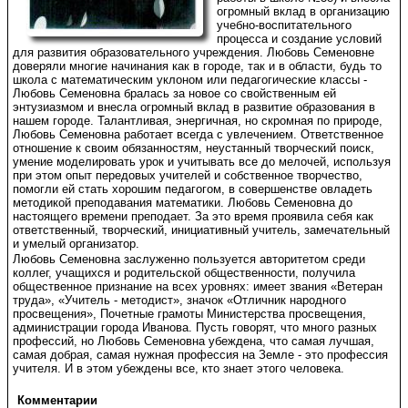
огромный вклад в организацию
учебно-воспитательного
процесса и создание условий
для развития образовательного учреждения. Любовь Семеновне
доверяли многие начинания как в городе, так и в области, будь то
школа с математическим уклоном или педагогические классы -
Любовь Семеновна бралась за новое со свойственным ей
энтузиазмом и внесла огромный вклад в развитие образования в
нашем городе. Талантливая, энергичная, но скромная по природе,
Любовь Семеновна работает всегда с увлечением. Ответственное
отношение к своим обязанностям, неустанный творческий поиск,
умение моделировать урок и учитывать все до мелочей, используя
при этом опыт передовых учителей и собственное творчество,
помогли ей стать хорошим педагогом, в совершенстве овладеть
методикой преподавания математики. Любовь Семеновна до
настоящего времени преподает. За это время проявила себя как
ответственный, творческий, инициативный учитель, замечательный
и умелый организатор.
Любовь Семеновна заслуженно пользуется авторитетом среди
коллег, учащихся и родительской общественности, получила
общественное признание на всех уровнях: имеет звания «Ветеран
труда», «Учитель - методист», значок «Отличник народного
просвещения», Почетные грамоты Министерства просвещения,
администрации города Иванова. Пусть говорят, что много разных
профессий, но Любовь Семеновна убеждена, что самая лучшая,
самая добрая, самая нужная профессия на Земле - это профессия
учителя. И в этом убеждены все, кто знает этого человека.
Комментарии