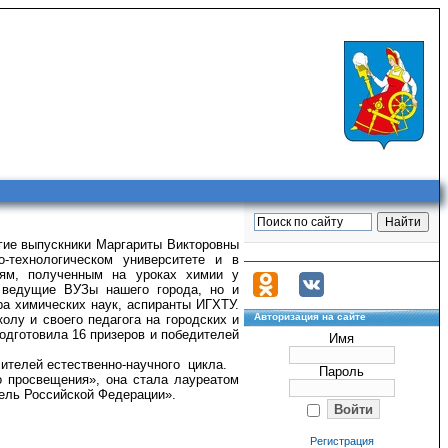
гие выпускники Маргариты Викторовны
-технологическом университете и в
иям, полученным на уроках химии у
 ведущие ВУЗы нашего города, но и
ра химических наук, аспиранты ИГХТУ.
Авторизация на сайте
лу и своего педагога на городских и
одготовила 16 призеров и победителей
Имя
ителей естественно-научного цикла.
Пароль
о просвещения», она стала лауреатом
тель Российской Федерации».
Регистрация