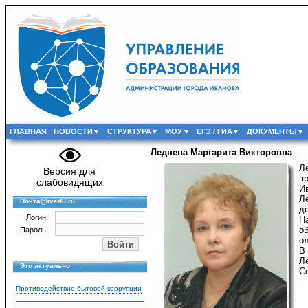
ГЛАВНАЯ
НОВОСТИ
СТРУКТУРА
МОУ
ЕГЭ / ГИА
ДОКУМЕНТЫ
Леднева Маргарита Викторовна
Л
Версия для
п
слабовидящих
И
Л
Почта@ivedu.ru
д
Логин:
Н
о
Пароль:
о
В
Л
Это актуально
С
Противодействие бытовой коррупции