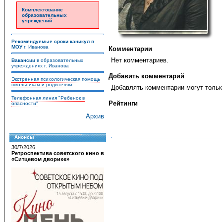
Комплектование
образовательных
учреждений
Рекомендуемые сроки каникул в
МОУ
г. Иванова
Комментарии
Нет комментариев.
Вакансии
в образовательных
учреждениях г. Иванова
Добавить комментарий
Экстренная психологическая помощь
школьникам и родителям
Добавлять комментарии могут тольк
Телефонная линия "Ребенок в
Рейтинги
опасности"
Архив
Анонсы
30/7/2026
Ретроспектива советского кино в
«Ситцевом дворике»