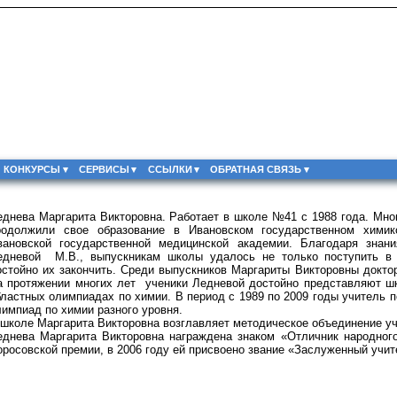
КОНКУРСЫ
СЕРВИСЫ
ССЫЛКИ
ОБРАТНАЯ СВЯЗЬ
еднева Маргарита Викторовна. Работает в школе №41 с 1988 года. Мно
родолжили свое образование в Ивановском государственном химико
вановской государственной медицинской академии. Благодаря знан
едневой М.В., выпускникам школы удалось не только поступить в
остойно их закончить. Среди выпускников Маргариты Викторовны докто
а протяжении многих лет ученики Ледневой достойно представляют шко
бластных олимпиадах по химии. В период с 1989 по 2009 годы учитель п
лимпиад по химии разного уровня.
 школе Маргарита Викторовна возглавляет методическое объединение уч
еднева Маргарита Викторовна награждена знаком «Отличник народног
оросовской премии, в 2006 году ей присвоено звание «Заслуженный учи