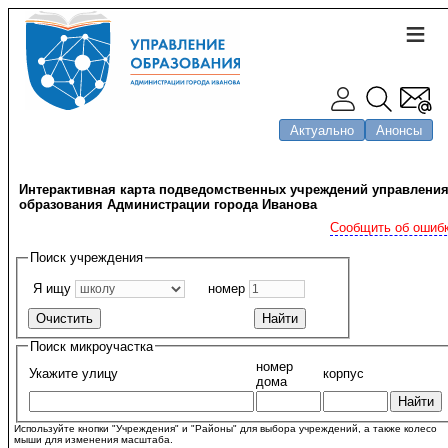
Актуально
Анонсы
Интерактивная карта подведомственных учреждений управлени
образования Администрации города Иванова
Сообщить об ошиб
Поиск учреждения
Я ищу
номер
Поиск микроучастка
номер
Укажите улицу
корпус
дома
Используйте кнопки "Учреждения" и "Районы" для выбора учреждений, а также колесо
мыши для изменения масштаба.