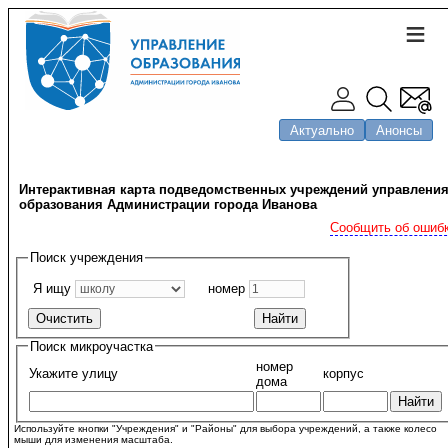
Актуально
Анонсы
Интерактивная карта подведомственных учреждений управлени
образования Администрации города Иванова
Сообщить об ошиб
Поиск учреждения
Я ищу
номер
Поиск микроучастка
номер
Укажите улицу
корпус
дома
Используйте кнопки "Учреждения" и "Районы" для выбора учреждений, а также колесо
мыши для изменения масштаба.