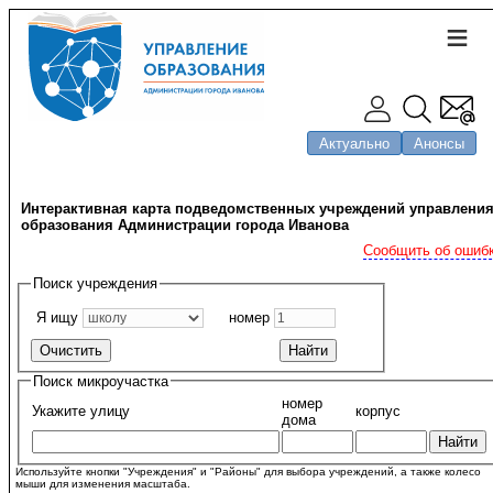
Актуально
Анонсы
Интерактивная карта подведомственных учреждений управлени
образования Администрации города Иванова
Сообщить об ошиб
Поиск учреждения
Я ищу
номер
Поиск микроучастка
номер
Укажите улицу
корпус
дома
Используйте кнопки "Учреждения" и "Районы" для выбора учреждений, а также колесо
мыши для изменения масштаба.