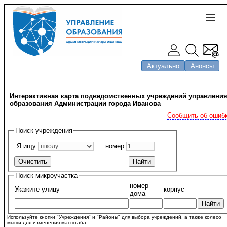
Актуально
Анонсы
Интерактивная карта подведомственных учреждений управлени
образования Администрации города Иванова
Сообщить об ошиб
Поиск учреждения
Я ищу
номер
Поиск микроучастка
номер
Укажите улицу
корпус
дома
Используйте кнопки "Учреждения" и "Районы" для выбора учреждений, а также колесо
мыши для изменения масштаба.