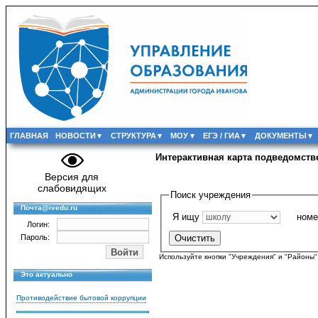
ГЛАВНАЯ
НОВОСТИ
СТРУКТУРА
МОУ
ЕГЭ / ГИА
ДОКУМЕНТЫ
Интерактивная карта подведомст
Версия для
слабовидящих
Поиск учреждения
Почта@ivedu.ru
Я ищу
ном
Логин:
Пароль:
Используйте кнопки "Учреждения" и "Районы
Это актуально
Противодействие бытовой коррупции