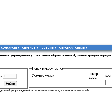
КОНКУРСЫ
СЕРВИСЫ
ССЫЛКИ
ОБРАТНАЯ СВЯЗЬ
венных учреждений управления образования Администрации города
Поиск микроучастка
номер
Укажите улицу
кор
ер
дома
" для выбора учреждений, а также колесо мыши для изменения масштаба.