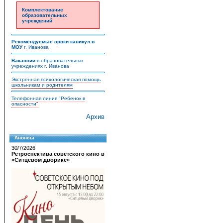
Комплектование
образовательных
учреждений
Рекомендуемые сроки каникул в
МОУ
г. Иванова
Вакансии
в образовательных
учреждениях г. Иванова
Экстренная психологическая помощь
школьникам и родителям
Телефонная линия "Ребенок в
опасности"
Архив
Анонсы
30/7/2026
Ретроспектива советского кино в
«Ситцевом дворике»