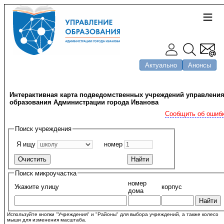
Актуально
Анонсы
Интерактивная карта подведомственных учреждений управлени
образования Администрации города Иванова
Сообщить об ошиб
Поиск учреждения
Я ищу
номер
Поиск микроучастка
номер
Укажите улицу
корпус
дома
Используйте кнопки "Учреждения" и "Районы" для выбора учреждений, а также колесо
мыши для изменения масштаба.