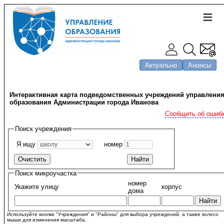
Актуально
Анонсы
Интерактивная карта подведомственных учреждений управлени
образования Администрации города Иванова
Сообщить об ошиб
Поиск учреждения
Я ищу
номер
Поиск микроучастка
номер
Укажите улицу
корпус
дома
Используйте кнопки "Учреждения" и "Районы" для выбора учреждений, а также колесо
мыши для изменения масштаба.