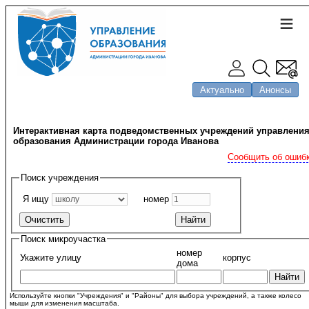
Актуально
Анонсы
Интерактивная карта подведомственных учреждений управлени
образования Администрации города Иванова
Сообщить об ошиб
Поиск учреждения
Я ищу
номер
Поиск микроучастка
номер
Укажите улицу
корпус
дома
Используйте кнопки "Учреждения" и "Районы" для выбора учреждений, а также колесо
мыши для изменения масштаба.