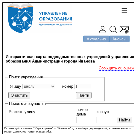
Актуально
Анонсы
Интерактивная карта подведомственных учреждений управлени
образования Администрации города Иванова
Сообщить об ошиб
Поиск учреждения
Я ищу
номер
Поиск микроучастка
номер
Укажите улицу
корпус
дома
Используйте кнопки "Учреждения" и "Районы" для выбора учреждений, а также колесо
мыши для изменения масштаба.