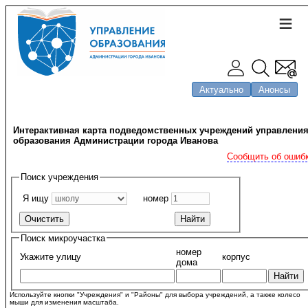
Актуально
Анонсы
Интерактивная карта подведомственных учреждений управлени
образования Администрации города Иванова
Сообщить об ошиб
Поиск учреждения
Я ищу
номер
Поиск микроучастка
номер
Укажите улицу
корпус
дома
Используйте кнопки "Учреждения" и "Районы" для выбора учреждений, а также колесо
мыши для изменения масштаба.