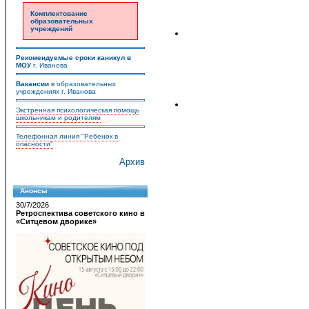
Комплектование
образовательных
учреждений
Рекомендуемые сроки каникул в
МОУ
г. Иванова
Вакансии
в образовательных
учреждениях г. Иванова
Экстренная психологическая помощь
школьникам и родителям
Телефонная линия "Ребенок в
опасности"
Архив
Анонсы
30/7/2026
Ретроспектива советского кино в
«Ситцевом дворике»