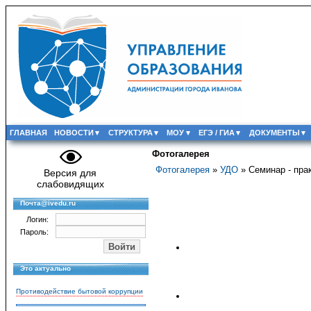
ГЛАВНАЯ
НОВОСТИ
СТРУКТУРА
МОУ
ЕГЭ / ГИА
ДОКУМЕНТЫ
Фотогалерея
Фотогалерея
»
УДО
» Семинар - пра
Версия для
слабовидящих
Почта@ivedu.ru
Логин:
Пароль:
Это актуально
Противодействие бытовой коррупции