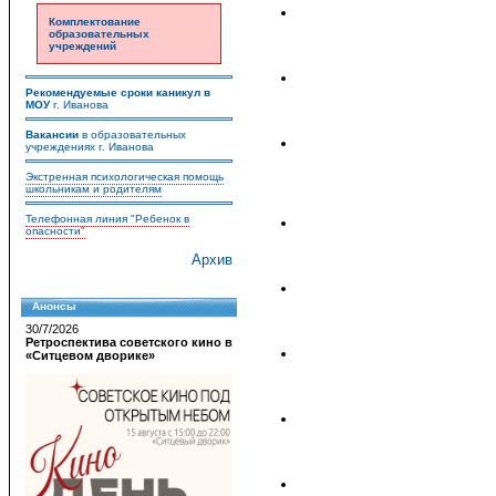
Комплектование
образовательных
учреждений
Рекомендуемые сроки каникул в
МОУ
г. Иванова
Вакансии
в образовательных
учреждениях г. Иванова
Экстренная психологическая помощь
школьникам и родителям
Телефонная линия "Ребенок в
опасности"
Архив
Анонсы
30/7/2026
Ретроспектива советского кино в
«Ситцевом дворике»