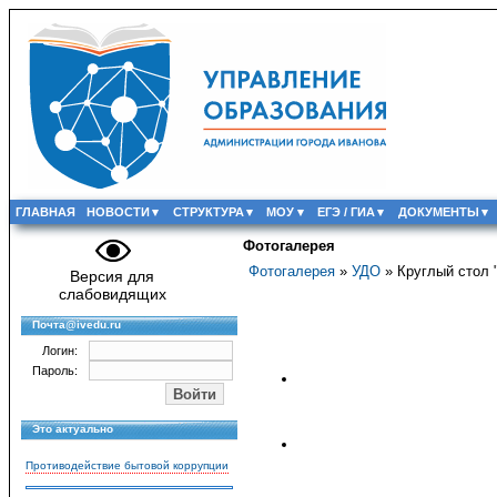
ГЛАВНАЯ
НОВОСТИ
СТРУКТУРА
МОУ
ЕГЭ / ГИА
ДОКУМЕНТЫ
Фотогалерея
Фотогалерея
»
УДО
» Круглый стол 
Версия для
слабовидящих
Почта@ivedu.ru
Логин:
Пароль:
Это актуально
Противодействие бытовой коррупции