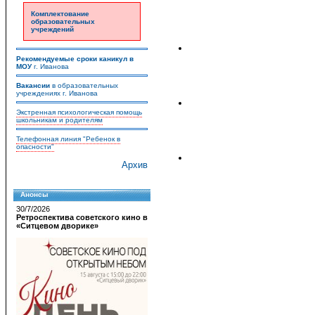
Комплектование
образовательных
учреждений
Рекомендуемые сроки каникул в
МОУ
г. Иванова
Вакансии
в образовательных
учреждениях г. Иванова
Экстренная психологическая помощь
школьникам и родителям
Телефонная линия "Ребенок в
опасности"
Архив
Анонсы
30/7/2026
Ретроспектива советского кино в
«Ситцевом дворике»