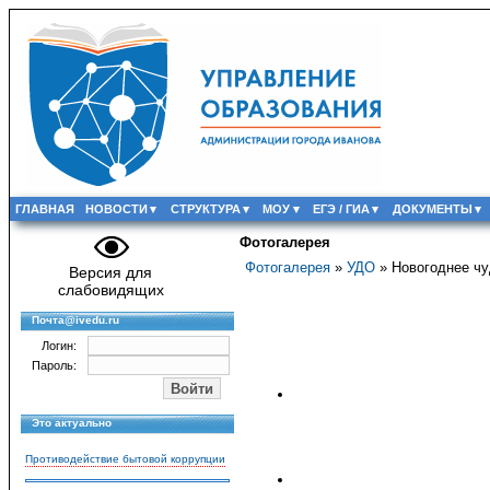
ГЛАВНАЯ
НОВОСТИ
СТРУКТУРА
МОУ
ЕГЭ / ГИА
ДОКУМЕНТЫ
Фотогалерея
Фотогалерея
»
УДО
» Новогоднее чу
Версия для
слабовидящих
Почта@ivedu.ru
Логин:
Пароль:
Это актуально
Противодействие бытовой коррупции