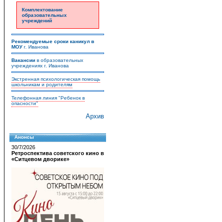
Комплектование
образовательных
учреждений
Рекомендуемые сроки каникул в
МОУ
г. Иванова
Вакансии
в образовательных
учреждениях г. Иванова
Экстренная психологическая помощь
школьникам и родителям
Телефонная линия "Ребенок в
опасности"
Архив
Анонсы
30/7/2026
Ретроспектива советского кино в
«Ситцевом дворике»