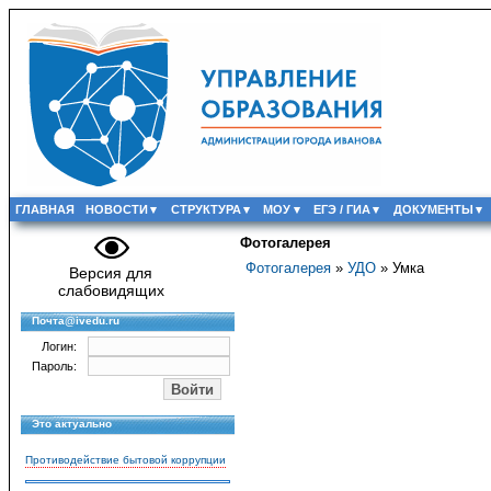
ГЛАВНАЯ
НОВОСТИ
СТРУКТУРА
МОУ
ЕГЭ / ГИА
ДОКУМЕНТЫ
Фотогалерея
Фотогалерея
»
УДО
» Умка
Версия для
слабовидящих
Почта@ivedu.ru
Логин:
Пароль:
Это актуально
Противодействие бытовой коррупции