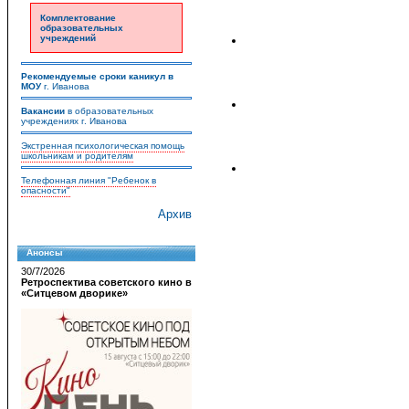
Комплектование
образовательных
учреждений
Рекомендуемые сроки каникул в
МОУ
г. Иванова
Вакансии
в образовательных
учреждениях г. Иванова
Экстренная психологическая помощь
школьникам и родителям
Телефонная линия "Ребенок в
опасности"
Архив
Анонсы
30/7/2026
Ретроспектива советского кино в
«Ситцевом дворике»