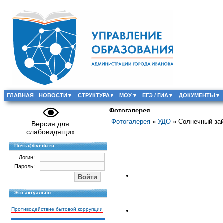
ГЛАВНАЯ
НОВОСТИ
СТРУКТУРА
МОУ
ЕГЭ / ГИА
ДОКУМЕНТЫ
Фотогалерея
Фотогалерея
»
УДО
» Солнечный за
Версия для
слабовидящих
Почта@ivedu.ru
Логин:
Пароль:
Это актуально
Противодействие бытовой коррупции