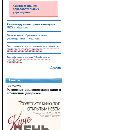
Комплектование
образовательных
учреждений
Рекомендуемые сроки каникул в
МОУ
г. Иванова
Вакансии
в образовательных
учреждениях г. Иванова
Экстренная психологическая помощь
школьникам и родителям
Телефонная линия "Ребенок в
опасности"
Архив
Анонсы
30/7/2026
Ретроспектива советского кино в
«Ситцевом дворике»