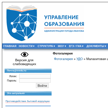
ГЛАВНАЯ
НОВОСТИ
СТРУКТУРА
МОУ
ЕГЭ / ГИА
ДОКУМЕНТЫ
Фотогалерея
Фотогалерея
»
УДО
» Малахитовая 
Версия для
слабовидящих
Почта@ivedu.ru
Логин:
Пароль:
Это актуально
Противодействие бытовой коррупции