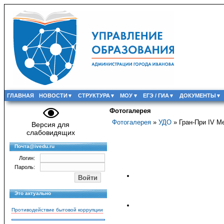
ГЛАВНАЯ
НОВОСТИ
СТРУКТУРА
МОУ
ЕГЭ / ГИА
ДОКУМЕНТЫ
Фотогалерея
Фотогалерея
»
УДО
» Гран-При IV М
Версия для
слабовидящих
Почта@ivedu.ru
Логин:
Пароль:
Это актуально
Противодействие бытовой коррупции