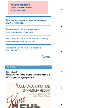
Комплектование
образовательных
учреждений
Рекомендуемые сроки каникул в
МОУ
г. Иванова
Вакансии
в образовательных
учреждениях г. Иванова
Экстренная психологическая помощь
школьникам и родителям
Телефонная линия "Ребенок в
опасности"
Архив
Анонсы
30/7/2026
Ретроспектива советского кино в
«Ситцевом дворике»