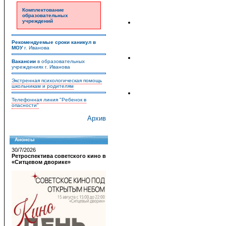
Комплектование
образовательных
учреждений
Рекомендуемые сроки каникул в
МОУ
г. Иванова
Вакансии
в образовательных
учреждениях г. Иванова
Экстренная психологическая помощь
школьникам и родителям
Телефонная линия "Ребенок в
опасности"
Архив
Анонсы
30/7/2026
Ретроспектива советского кино в
«Ситцевом дворике»