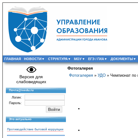
ГЛАВНАЯ
НОВОСТИ
СТРУКТУРА
МОУ
ЕГЭ / ГИА
ДОКУМЕНТЫ
Фотогалерея
Фотогалерея
»
УДО
» Чемпионат по н
Версия для
слабовидящих
Почта@ivedu.ru
Логин:
Пароль:
Это актуально
Противодействие бытовой коррупции