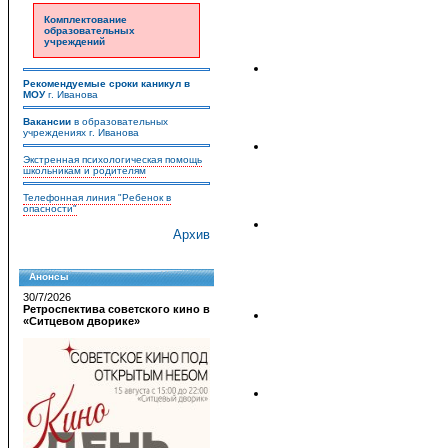
Комплектование
образовательных
учреждений
Рекомендуемые сроки каникул в
МОУ
г. Иванова
Вакансии
в образовательных
учреждениях г. Иванова
Экстренная психологическая помощь
школьникам и родителям
Телефонная линия "Ребенок в
опасности"
Архив
Анонсы
30/7/2026
Ретроспектива советского кино в
«Ситцевом дворике»