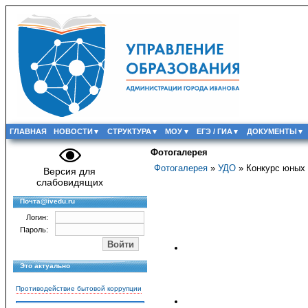
ГЛАВНАЯ
НОВОСТИ
СТРУКТУРА
МОУ
ЕГЭ / ГИА
ДОКУМЕНТЫ
Фотогалерея
Фотогалерея
»
УДО
» Конкурс юных 
Версия для
слабовидящих
Почта@ivedu.ru
Логин:
Пароль:
Это актуально
Противодействие бытовой коррупции