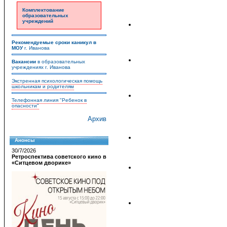
Комплектование
образовательных
учреждений
Рекомендуемые сроки каникул в
МОУ
г. Иванова
Вакансии
в образовательных
учреждениях г. Иванова
Экстренная психологическая помощь
школьникам и родителям
Телефонная линия "Ребенок в
опасности"
Архив
Анонсы
30/7/2026
Ретроспектива советского кино в
«Ситцевом дворике»