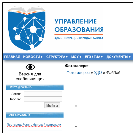
ГЛАВНАЯ
НОВОСТИ
СТРУКТУРА
МОУ
ЕГЭ / ГИА
ДОКУМЕНТЫ
Фотогалерея
Фотогалерея
»
УДО
» ФабЛаб
Версия для
слабовидящих
Почта@ivedu.ru
Логин:
Пароль:
Это актуально
Противодействие бытовой коррупции