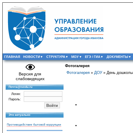
ГЛАВНАЯ
НОВОСТИ
СТРУКТУРА
МОУ
ЕГЭ / ГИА
ДОКУМЕНТЫ
Фотогалерея
Фотогалерея
»
ДОУ
» День дошкольн
Версия для
слабовидящих
Почта@ivedu.ru
Логин:
Пароль:
Это актуально
Противодействие бытовой коррупции