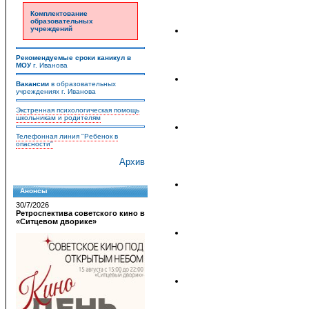
Комплектование
образовательных
учреждений
Рекомендуемые сроки каникул в
МОУ
г. Иванова
Вакансии
в образовательных
учреждениях г. Иванова
Экстренная психологическая помощь
школьникам и родителям
Телефонная линия "Ребенок в
опасности"
Архив
Анонсы
30/7/2026
Ретроспектива советского кино в
«Ситцевом дворике»