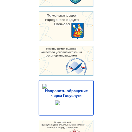
Направить обращение
через Госуслуги