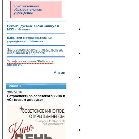
Комплектование
образовательных
учреждений
Рекомендуемые сроки каникул в
МОУ
г. Иванова
Вакансии
в образовательных
учреждениях г. Иванова
Экстренная психологическая помощь
школьникам и родителям
Телефонная линия "Ребенок в
опасности"
Архив
Анонсы
30/7/2026
Ретроспектива советского кино в
«Ситцевом дворике»