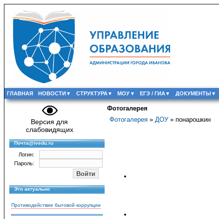
ГЛАВНАЯ
НОВОСТИ
СТРУКТУРА
МОУ
ЕГЭ / ГИА
ДОКУМЕНТЫ
Фотогалерея
Фотогалерея
»
ДОУ
» понарошкин
Версия для
слабовидящих
Почта@ivedu.ru
Логин:
Пароль:
Это актуально
Противодействие бытовой коррупции