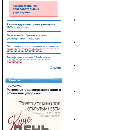
Комплектование
образовательных
учреждений
Рекомендуемые сроки каникул в
МОУ
г. Иванова
Вакансии
в образовательных
учреждениях г. Иванова
Экстренная психологическая помощь
школьникам и родителям
Телефонная линия "Ребенок в
опасности"
Архив
Анонсы
30/7/2026
Ретроспектива советского кино в
«Ситцевом дворике»