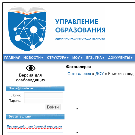
ГЛАВНАЯ
НОВОСТИ
СТРУКТУРА
МОУ
ЕГЭ / ГИА
ДОКУМЕНТЫ
Фотогалерея
Фотогалерея
»
ДОУ
» Книжкина неде
Версия для
слабовидящих
Почта@ivedu.ru
Логин:
Пароль:
Это актуально
Противодействие бытовой коррупции