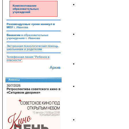
Комплектование
образовательных
учреждений
Рекомендуемые сроки каникул в
МОУ
г. Иванова
Вакансии
в образовательных
учреждениях г. Иванова
Экстренная психологическая помощь
школьникам и родителям
Телефонная линия "Ребенок в
опасности"
Архив
Анонсы
30/7/2026
Ретроспектива советского кино в
«Ситцевом дворике»