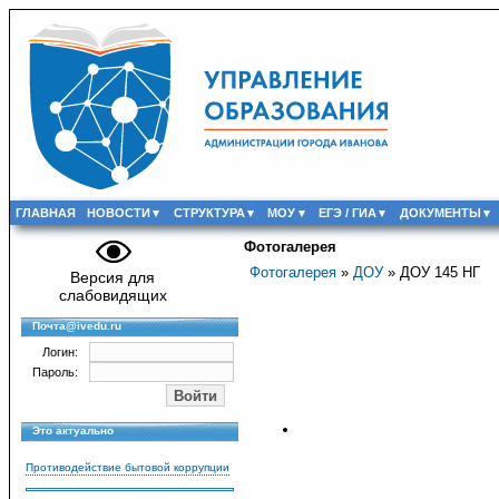
ГЛАВНАЯ
НОВОСТИ
СТРУКТУРА
МОУ
ЕГЭ / ГИА
ДОКУМЕНТЫ
Фотогалерея
Фотогалерея
»
ДОУ
» ДОУ 145 НГ
Версия для
слабовидящих
Почта@ivedu.ru
Логин:
Пароль:
Это актуально
Противодействие бытовой коррупции