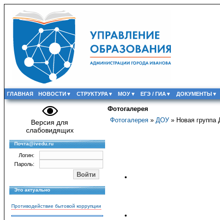
ГЛАВНАЯ
НОВОСТИ
СТРУКТУРА
МОУ
ЕГЭ / ГИА
ДОКУМЕНТЫ
Фотогалерея
Фотогалерея
»
ДОУ
» Новая группа
Версия для
слабовидящих
Почта@ivedu.ru
Логин:
Пароль:
Это актуально
Противодействие бытовой коррупции