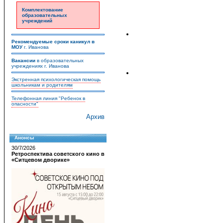
Комплектование
образовательных
учреждений
Рекомендуемые сроки каникул в
МОУ
г. Иванова
Вакансии
в образовательных
учреждениях г. Иванова
Экстренная психологическая помощь
школьникам и родителям
Телефонная линия "Ребенок в
опасности"
Архив
Анонсы
30/7/2026
Ретроспектива советского кино в
«Ситцевом дворике»