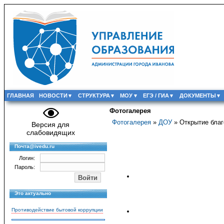
ГЛАВНАЯ
НОВОСТИ
СТРУКТУРА
МОУ
ЕГЭ / ГИА
ДОКУМЕНТЫ
Фотогалерея
Фотогалерея
»
ДОУ
» Открытие благ
Версия для
слабовидящих
Почта@ivedu.ru
Логин:
Пароль:
Это актуально
Противодействие бытовой коррупции