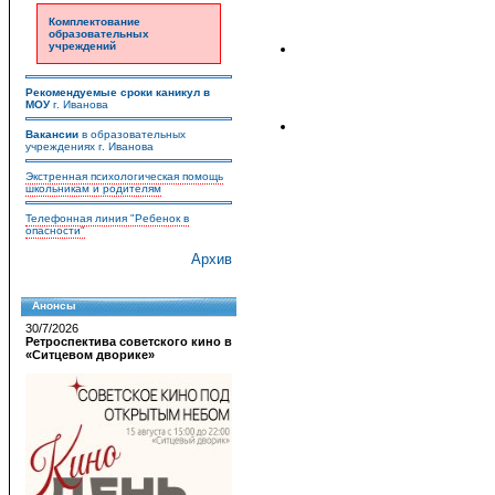
Комплектование
образовательных
учреждений
Рекомендуемые сроки каникул в
МОУ
г. Иванова
Вакансии
в образовательных
учреждениях г. Иванова
Экстренная психологическая помощь
школьникам и родителям
Телефонная линия "Ребенок в
опасности"
Архив
Анонсы
30/7/2026
Ретроспектива советского кино в
«Ситцевом дворике»