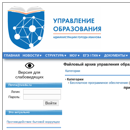
ГЛАВНАЯ
НОВОСТИ
СТРУКТУРА
МОУ
ЕГЭ / ГИА
ДОКУМЕНТЫ
Файловый архив управления обра
Категории
Версия для
слабовидящих
Категории
Бесплатное программное обеспечение
(
Почта@ivedu.ru
пр
Логин:
Пароль:
Это актуально
Противодействие бытовой коррупции