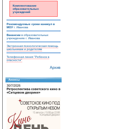
Комплектование
образовательных
учреждений
Рекомендуемые сроки каникул в
МОУ
г. Иванова
Вакансии
в образовательных
учреждениях г. Иванова
Экстренная психологическая помощь
школьникам и родителям
Телефонная линия "Ребенок в
опасности"
Архив
Анонсы
30/7/2026
Ретроспектива советского кино в
«Ситцевом дворике»