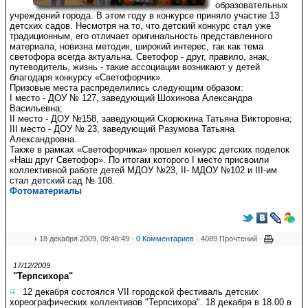
образовательных
учреждений города. В этом году в конкурсе приняло участие 13
детских садов. Несмотря на то, что детский конкурс стал уже
традиционным, его отличает оригинальность представленного
материала, новизна методик, широкий интерес, так как тема
светофора всегда актуальна. Светофор - друг, правило, знак,
путеводитель, жизнь - такие ассоциации возникают у детей
благодаря конкурсу «Светофорчик».
Призовые места распределились следующим образом:
I место - ДОУ № 127, заведующий Шохинова Александра
Васильевна;
II место - ДОУ №158, заведующий Скорюкина Татьяна Викторовна;
III место - ДОУ № 23, заведующий Разумова Татьяна
Александровна.
Также в рамках «Светофорчика» прошел конкурс детских поделок
«Наш друг Светофор». По итогам которого I место присвоили
коллективной работе детей МДОУ №23, II- МДОУ №102 и III-им
стал детский сад № 108.
Фотоматериалы
18 декабря 2009, 09:48:49 ·
0 Комментариев
· 4089 Прочтений ·
17/12/2009
"Терпсихора"
12 декабря состоялся VII городской фестиваль детских
хореографических коллективов "Терпсихора". 18 декабря в 18.00 в