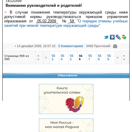
14/12/2009
Вниманию руководителей и родителей!
В случае понижения температуры окружающей среды ниже
допустимой нормы руководствоваться приказом управления
образования от
05.02.2009
_ № _
58
"О порядке отмены учебных
занятий при низкой температуре окружающей среды"
14 декабря 2009, 16:57:16 ·
0 Комментариев
· 3490 Прочтений ·
<
56
56
56
56
56
56
>
Страница 566 из
56
<
>
595
<
3
4
5
6
7
8
9
>
Образование
Copyright © 2008-2026 Управление образования
Перепечатка и использование материалов возможны только с разрешения
Управления образования.
103,972,398 уникальных посетителей