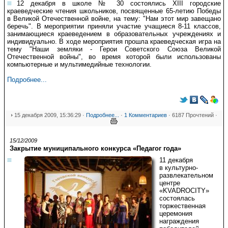
12 декабря в школе № 30 состоялись XIII городские
краеведческие чтения школьников, посвященные 65-летию Победы
в Великой Отечественной войне, на тему: "Нам этот мир завещано
беречь". В мероприятии приняли участие учащиеся 8-11 классов,
занимающиеся краеведением в образовательных учреждениях и
индивидуально. В ходе мероприятия прошла краеведческая игра на
тему "Наши земляки - Герои Советского Союза Великой
Отечественной войны", во время которой были использованы
компьютерные и мультимедийные технологии.
Подробнее...
15 декабря 2009, 15:36:29 ·
Подробнее...
·
1 Комментариев
· 6187 Прочтений ·
15/12/2009
Закрытие муниципального конкурса «Педагог года»
11 декабря
в культурно-
развлекательном
центре
«KVADROCITY»
состоялась
торжественная
церемония
награждения