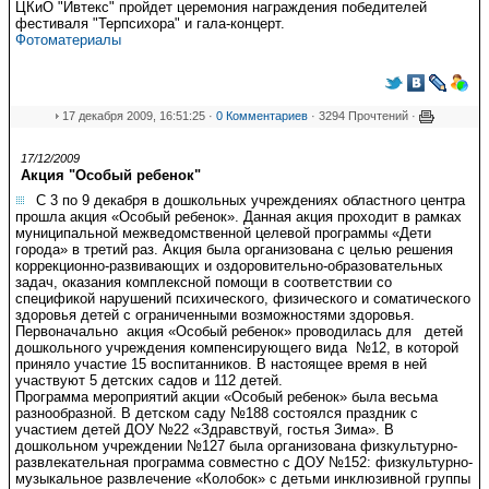
ЦКиО "Ивтекс" пройдет церемония награждения победителей
фестиваля "Терпсихора" и гала-концерт.
Фотоматериалы
17 декабря 2009, 16:51:25 ·
0 Комментариев
· 3294 Прочтений ·
17/12/2009
Акция "Особый ребенок"
С 3 по 9 декабря в дошкольных учреждениях областного центра
прошла акция «Особый ребенок». Данная акция проходит в рамках
муниципальной межведомственной целевой программы «Дети
города» в третий раз. Акция была организована с целью решения
коррекционно-развивающих и оздоровительно-образовательных
задач, оказания комплексной помощи в соответствии со
спецификой нарушений психического, физического и соматического
здоровья детей с ограниченными возможностями здоровья.
Первоначально акция «Особый ребенок» проводилась для детей
дошкольного учреждения компенсирующего вида №12, в которой
приняло участие 15 воспитанников. В настоящее время в ней
участвуют 5 детских садов и 112 детей.
Программа мероприятий акции «Особый ребенок» была весьма
разнообразной. В детском саду №188 состоялся праздник с
участием детей ДОУ №22 «Здравствуй, гостья Зима». В
дошкольном учреждении №127 была организована физкультурно-
развлекательная программа совместно с ДОУ №152: физкультурно-
музыкальное развлечение «Колобок» с детьми инклюзивной группы