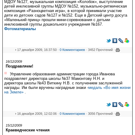
МДОУ №127, музыкальная композиция «Колобок», выступление
детей инклюзивной группы МДОУ №152, музыкально-ритмическая
композиция «Разноцветная игра», в которой принимали участие
дети из детских садов №127 и №152. Еще в Детский центр досуга
«Маленький принц» прошли мини-соревнования с детьми
инклюзивной группы дошкольного учреждения №167.
Фотоматериалы
17 декабря 2009, 16:37:50 ·
0 Комментариев
· 3452 Прочтений ·
16/12/2009
Поздравляем!
Управление образования администрации города Иванова
поздравляет директора школы №37 Мамонтову Н.Н. и
директора школы №43 Виткину Н.В. с получением заслуженной
награды. Им были вручены наградные знаки -
медаль «Во имя жизни
на Земле»
.
16 декабря 2009, 12:02:06 ·
0 Комментариев
· 3056 Прочтений ·
15/12/2009
Краеведческие чтения