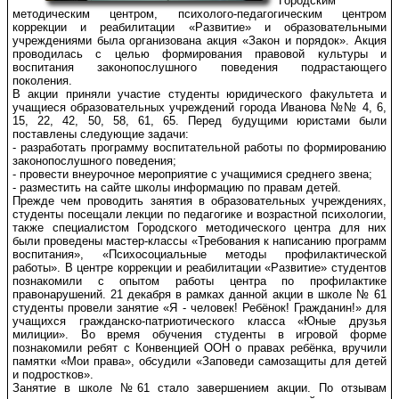
Городским
методическим центром, психолого-педагогическим центром
коррекции и реабилитации «Развитие» и образовательными
учреждениями была организована акция «Закон и порядок». Акция
проводилась с целью формирования правовой культуры и
воспитания законопослушного поведения подрастающего
поколения.
В акции приняли участие студенты юридического факультета и
учащиеся образовательных учреждений города Иванова №№ 4, 6,
15, 22, 42, 50, 58, 61, 65. Перед будущими юристами были
поставлены следующие задачи:
- разработать программу воспитательной работы по формированию
законопослушного поведения;
- провести внеурочное мероприятие с учащимися среднего звена;
- разместить на сайте школы информацию по правам детей.
Прежде чем проводить занятия в образовательных учреждениях,
студенты посещали лекции по педагогике и возрастной психологии,
также специалистом Городского методического центра для них
были проведены мастер-классы «Требования к написанию программ
воспитания», «Психосоциальные методы профилактической
работы». В центре коррекции и реабилитации «Развитие» студентов
познакомили с опытом работы центра по профилактике
правонарушений. 21 декабря в рамках данной акции в школе № 61
студенты провели занятие «Я - человек! Ребёнок! Гражданин!» для
учащихся гражданско-патриотического класса «Юные друзья
милиции». Во время обучения студенты в игровой форме
познакомили ребят с Конвенцией ООН о правах ребёнка, вручили
памятки «Мои права», обсудили «Заповеди самозащиты для детей
и подростков».
Занятие в школе №61 стало завершением акции. По отзывам