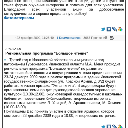
педагогов школ, принимавших участие в акции, детей и студентов
такая форма обучения интересна и полезна для всех участников.
Благодарим всех участников акции за добровольное
сотрудничество и хорошо проделанную работу!
Фотоматериалы
22 декабря 2009, 11:26:40 ·
1 Комментариев
· 3667 Прочтений ·
21/12/2009
Региональная программа "Большое чтение"
Третий год в Ивановской области по инициативе и под
патронажем Губернатора Ивановской области М.А. Меня проходит
региональная программа "Большое чтение" по развитию
читательской активности и популяризации чтения среди населения.
23-24 декабря 2009 года в рамках программы в здании Ивановской
государственной филармонии (ул. Красной Армии, д 8/2) будет
работать книжная ярмарка "Умная книга". В ходе ярмарки будут
организованы: семинар для руководителей органов управления
культурой (10.30-12.00), библиотекарей общедоступных и школьных
библиотек, презентация библиомобиля, творческие встречи с
известными писателями Л. Улицкой, А. Архангельским, М. Хемлин
(16.00-18.00).
Приглашаем Вас принять участие в открытии ярмарки, которое
состоится 23 декабря 2009 года в 10.00, и творческих встречах.