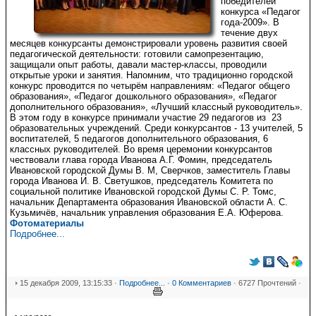
победителей
конкурса «Педагог
года-2009». В
течение двух
месяцев конкурсанты демонстрировали уровень развития своей
педагогической деятельности: готовили самопрезентацию,
защищали опыт работы, давали мастер-классы, проводили
открытые уроки и занятия. Напомним, что традиционно городской
конкурс проводится по четырём направлениям: «Педагог общего
образования», «Педагог дошкольного образования», «Педагог
дополнительного образования», «Лучший классный руководитель».
В этом году в конкурсе принимали участие 29 педагогов из 23
образовательных учреждений. Среди конкурсантов - 13 учителей, 5
воспитателей, 5 педагогов дополнительного образования, 6
классных руководителей. Во время церемонии конкурсантов
чествовали глава города Иванова А.Г. Фомин, председатель
Ивановской городской Думы В. М, Сверчков, заместитель Главы
города Иванова И. В. Светушков, председатель Комитета по
социальной политике Ивановской городской Думы С. Р. Томс,
начальник Департамента образования Ивановской области А. С.
Кузьмичёв, начальник управления образования Е.А. Юферова.
Фотоматериалы
Подробнее...
15 декабря 2009, 13:15:33 ·
Подробнее...
·
0 Комментариев
· 6727 Прочтений ·