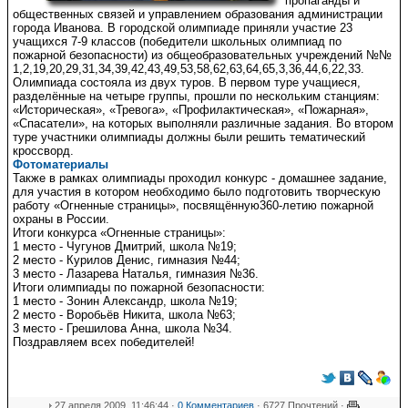
пропаганды и
общественных связей и управлением образования администрации
города Иванова. В городской олимпиаде приняли участие 23
учащихся 7-9 классов (победители школьных олимпиад по
пожарной безопасности) из общеобразовательных учреждений №№
1,2,19,20,29,31,34,39,42,43,49,53,58,62,63,64,65,3,36,44,6,22,33.
Олимпиада состояла из двух туров. В первом туре учащиеся,
разделённые на четыре группы, прошли по нескольким станциям:
«Историческая», «Тревога», «Профилактическая», «Пожарная»,
«Спасатели», на которых выполняли различные задания. Во втором
туре участники олимпиады должны были решить тематический
кроссворд.
Фотоматериалы
Также в рамках олимпиады проходил конкурс - домашнее задание,
для участия в котором необходимо было подготовить творческую
работу «Огненные страницы», посвящённую360-летию пожарной
охраны в России.
Итоги конкурса «Огненные страницы»:
1 место - Чугунов Дмитрий, школа №19;
2 место - Курилов Денис, гимназия №44;
3 место - Лазарева Наталья, гимназия №36.
Итоги олимпиады по пожарной безопасности:
1 место - Зонин Александр, школа №19;
2 место - Воробьёв Никита, школа №63;
3 место - Грешилова Анна, школа №34.
Поздравляем всех победителей!
27 апреля 2009, 11:46:44 ·
0 Комментариев
· 6727 Прочтений ·