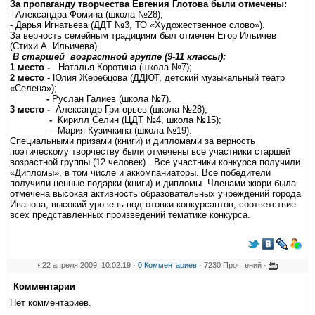
За пропаганду творчества Евгения Глотова были отмечены:
- Александра Фомина (школа №28);
- Дарья Игнатьева (ДДТ №3, ТО «Художественное слово»).
За верность семейным традициям был отмечен Егор Ильичев
(Стихи А. Ильичева).
В старшей возрастной группе (9-11 классы):
1 место -
Наталья Коротина (школа №7);
2 место -
Юлия Жеребцова (ДДЮТ, детский музыкальный театр
«Селена»);
-
Руслан Галиев (школа №7).
3 место -
Александр Григорьев (школа №28);
-
Кирилл Селин (ЦДТ №4, школа №15);
- Мария Кузичкина (школа №19).
Специальными призами (книги) и дипломами за верность
поэтическому творчеству были отмечены все участники старшей
возрастной группы (12 человек). Все участники конкурса получили
«Дипломы», в том числе и аккомпаниаторы. Все победители
получили ценные подарки (книги) и дипломы. Членами жюри была
отмечена высокая активность образовательных учреждений города
Иванова, высокий уровень подготовки конкурсантов, соответствие
всех представленных произведений тематике конкурса.
22 апреля 2009, 10:02:19 ·
0 Комментариев
· 7230 Прочтений ·
Комментарии
Нет комментариев.