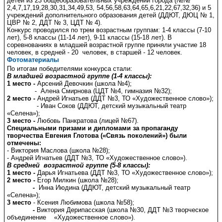
детей из 23 общеобразовательных учреждений города (№№
2,4,7,17,19,28,30,31,34,49,53, 54,56,58,63,64,65,6,21,22,67,32,36) и 5
учреждений дополнительного образования детей (ДДЮТ, ДЮЦ № 1,
ЦВР № 2, ДДТ № 3, ЦДТ № 4).
Конкурс проводился по трем возрастным группам: 1-4 классы (7-10
лет), 5-8 классы (11-14 лет), 9-11 классы (15-18 лет). В
соревнованиях в младшей возрастной группе приняли участие 18
человек, в средней - 20 человек, в старшей - 12 человек.
Фотоматериалы
По итогам победителями конкурса стали:
В младшей возрастной группе (1-4 классы):
1 место -
Арсений Девочкин (школа №4);
- Алена Смирнова (ЦДТ №4, гимназия №32);
2 место -
Андрей Игнатьев (ДДТ №3, ТО «Художественное слово»);
- Иван Соков (ДДЮТ, детский музыкальный театр
«Селена»);
3 место -
Любовь Панкратова (лицей №67).
Специальными призами и дипломами за пропаганду
творчества Евгения Глотова («Связь поколений») были
отмечены:
- Виктория Маслова (школа №28);
- Андрей Игнатьев (ДДТ №3, ТО «Художественное слово»).
В средней возрастной группе (5-8 классы):
1 место -
Дарья Игнатьева
(ДДТ №3, ТО «Художественное слово»);
2 место -
Егор Милкин (школа №28);
-
Инна Июдина (ДДЮТ, детский музыкальный театр
«Селена»);
3 место
- Ксения Любимова (школа №58);
-
Виктория Дерипасская (школа №30, ДДТ №3 творческое
объединение «Художественное слово»).