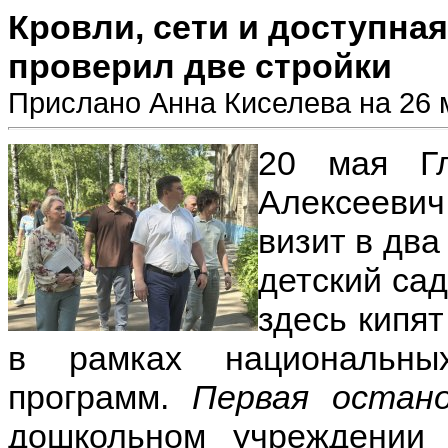
Кровли, сети и доступная
проверил две стройки
Прислано Анна Киселева на 26 м
20 мая Гл
Алексеевич
визит в дв
детский са
здесь кипя
в рамках национальны
программ.
Первая остано
дошкольном учреждении 