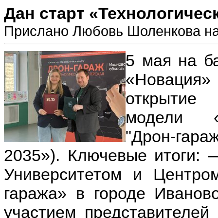
Дан старт «Технологичес
Прислано Любовь Шоленкова на 
5 мая на б
«Новация»
открытие 
модели «Т
"Дрон-гар
2035»).
Ключевые итоги:
—
Университетом и Центро
гаража» в городе Иванов
участием представителей