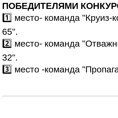
ПОБЕДИТЕЛЯМИ КОНКУР
1️⃣ место- команда "Круиз
65".
2️⃣ место- команда "Отваж
32".
3️⃣ место -команда "Пропа